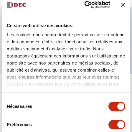
Ce site web utilise des cookies.
Caractéristiques clés
Les cookies nous permettent de personnaliser le contenu
et les annonces, d'offrir des fonctionnalités relatives aux
Champignon φ40, borne à souder, contact 2NF,
médias sociaux et d'analyser notre trafic. Nous
rouge vif
partageons également des informations sur l'utilisation de
notre site avec nos partenaires de médias sociaux, de
publicité et d'analyse, qui peuvent combiner celles-ci
avec d'autres informations que vous leur avez fournies
ou qu'ils ont collectées lors de votre utilisation de leurs
+
Spécifications
Tout développer
services.
Sélection
Aesthetic Specifications
Nécessaires
du
consentement
Mechanical Specifications
Préférences