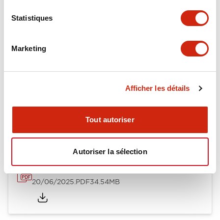
Statistiques
Documents et fichiers
Marketing
Catalogues Et Brochures
Fiche Technique
Afficher les détails
SAPEN01A-D005D058-X.pdf
04/09/2025
.PDF
2.94MB
Tout autoriser
Autoriser la sélection
EP1818-4-XA-XW EMEA
20/06/2025
.PDF
34.54MB