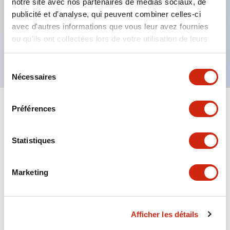
notre site avec nos partenaires de médias sociaux, de
Degré de protection IP65, IP67, (IEC60529) et
publicité et d'analyse, qui peuvent combiner celles-ci
IP69K (ISO20653),
avec d'autres informations que vous leur avez fournies
Options de bornes à souder ou pour PCB,
ou qu'ils ont collectées lors de votre utilisation de leurs
Approuvé UL NISD, c-UL approuvé, conforme EN
services.
Sélection
Nécessaires
du
consentement
Préférences
+
Spécifications
Tout développer
Aesthetic Specifications
Statistiques
Environmental Specifications
Marketing
Mechanical Specifications
Afficher les détails
Mounting and Installation Specifications