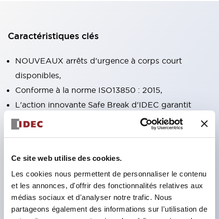
Caractéristiques clés
NOUVEAUX arrêts d'urgence à corps court
disponibles,
Conforme à la norme ISO13850 : 2015,
L'action innovante Safe Break d'IDEC garantit
l'ouverture de tous les contacts NC si le bloc de
contacts est séparé de l'opérateur ou endommagé,
Fonctions doubles réarmement par rotation à
Ce site web utilise des cookies.
verrouillage et poussée-tirage intégrées dans la
Les cookies nous permettent de personnaliser le contenu
même unité,
et les annonces, d'offrir des fonctionnalités relatives aux
Mécanisme d'action à ouverture directe
médias sociaux et d'analyser notre trafic. Nous
(IEC60947-5-5, IEC60947-5-1, Annexe K),
partageons également des informations sur l'utilisation de