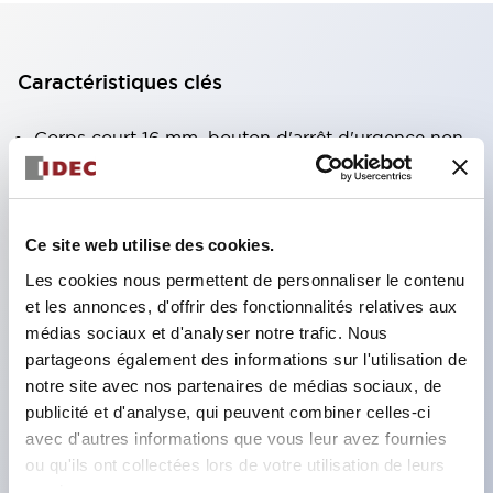
Caractéristiques clés
Corps court 16 mm, bouton d'arrêt d'urgence non
éclairé, contact 1NO-2NC
Profondeur du panneau de 12,6 mm (borne à
souder)
Ce site web utilise des cookies.
Couleur rouge
Les cookies nous permettent de personnaliser le contenu
Degré de protection IP65, IP67 (IEC60529) et
et les annonces, d'offrir des fonctionnalités relatives aux
médias sociaux et d'analyser notre trafic. Nous
IP69K (ISO20653)
partageons également des informations sur l'utilisation de
Certifié UL Type 4X
notre site avec nos partenaires de médias sociaux, de
Durée de vie mécanique : minimum 250 000
publicité et d'analyse, qui peuvent combiner celles-ci
cycles
avec d'autres informations que vous leur avez fournies
ou qu'ils ont collectées lors de votre utilisation de leurs
services.