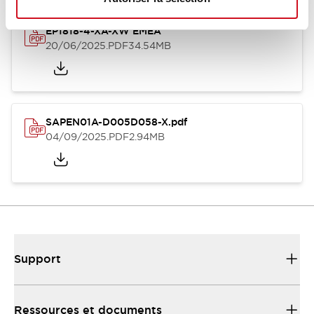
EP1818-4-XA-XW EMEA
20/06/2025
.PDF
34.54MB
SAPEN01A-D005D058-X.pdf
04/09/2025
.PDF
2.94MB
Support
Ressources et documents