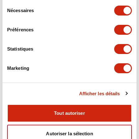
Sélection
Nécessaires
+
Spécifications
du
Tout développer
consentement
Aesthetic Specifications
Préférences
Environmental Specifications
Statistiques
Mechanical Specifications
Marketing
Afficher les détails
Documents et fichiers
Tout autoriser
Catalogues Et Brochures
Fiche Technique
Fichiers CAO
Autoriser la sélection