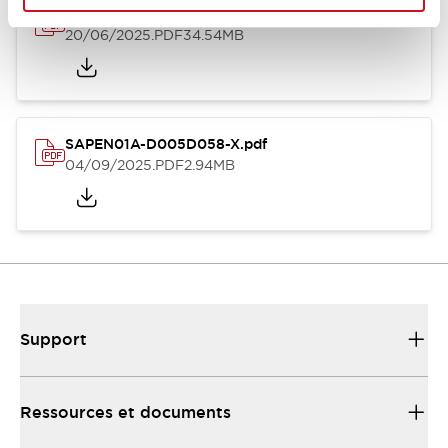
EP1818-4-XA-XW EMEA
20/06/2025
.PDF
34.54MB
SAPEN01A-D005D058-X.pdf
04/09/2025
.PDF
2.94MB
Support
Ressources et documents