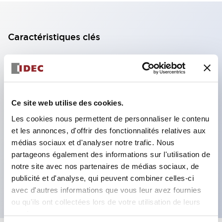
Caractéristiques clés
Arrêt d'urgence non éclairé à corps court 16 mm,
contact 2NC
Profondeur de panneau 12,6 mm (borne à souder)
Ce site web utilise des cookies.
Couleur rouge
Les cookies nous permettent de personnaliser le contenu
Degré de protection IP65, IP67 (IEC60529) et
et les annonces, d'offrir des fonctionnalités relatives aux
IP69K (ISO20653)
médias sociaux et d'analyser notre trafic. Nous
Certifié UL Type 4X
partageons également des informations sur l'utilisation de
Durée de vie mécanique : au minimum 250 000
notre site avec nos partenaires de médias sociaux, de
publicité et d'analyse, qui peuvent combiner celles-ci
cycles
avec d'autres informations que vous leur avez fournies
ou qu'ils ont collectées lors de votre utilisation de leurs
services.