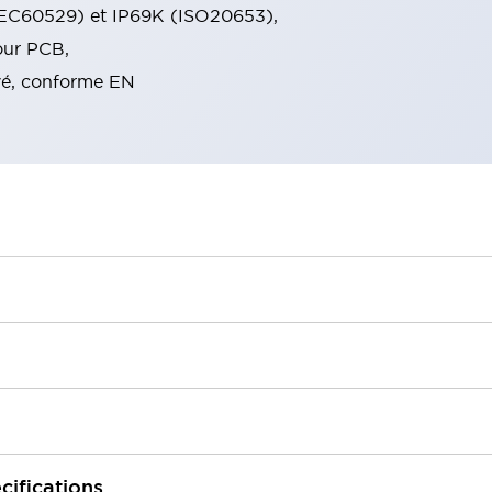
(IEC60529) et IP69K (ISO20653),
our PCB,
é, conforme EN
cifications