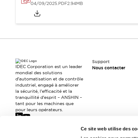
Où acheter
04/09/2025
.PDF
2.94MB
Distributeurs en ligne
Support
IDEC Corporation est un leader
Nous contacter
mondial des solutions
d'automatisation et de contrôle
industriel, engagé à améliorer
la sécurité, l'efficacité et la
tranquillité d'esprit – ANSHIN –
tant pour les machines que
pour leurs opérateurs.
Ce site web utilise des co
Abonnez-vous à notre newsletter