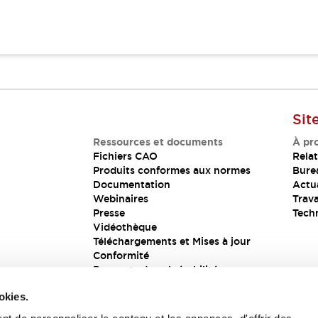
Sit
Ressources et documents
À pr
Fichiers CAO
Relat
Produits conformes aux normes
Bure
Documentation
Actua
Webinaires
Trava
Presse
Tech
Vidéothèque
Téléchargements et Mises à jour
Conformité
Rapports de vulnérabilité
Solution de sécurité
okies.