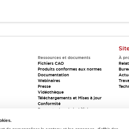
Sit
Ressources et documents
À pr
Fichiers CAO
Relat
Produits conformes aux normes
Bure
Documentation
Actua
Webinaires
Trava
Presse
Tech
Vidéothèque
Téléchargements et Mises à jour
Conformité
Rapports de vulnérabilité
Solution de sécurité
okies.