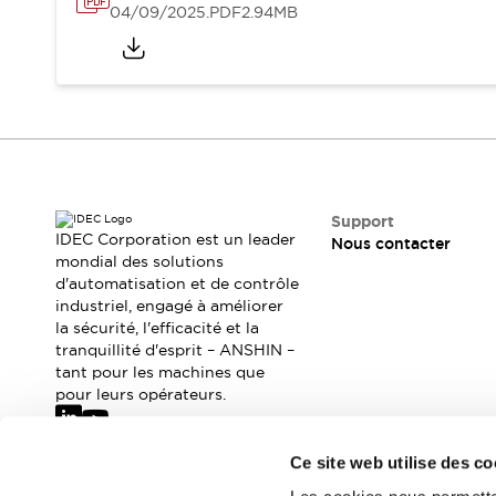
Où acheter
04/09/2025
.PDF
2.94MB
Distributeurs en ligne
Support
IDEC Corporation est un leader
Nous contacter
mondial des solutions
d'automatisation et de contrôle
industriel, engagé à améliorer
la sécurité, l'efficacité et la
tranquillité d'esprit – ANSHIN –
tant pour les machines que
pour leurs opérateurs.
Ce site web utilise des co
Abonnez-vous à notre newsletter