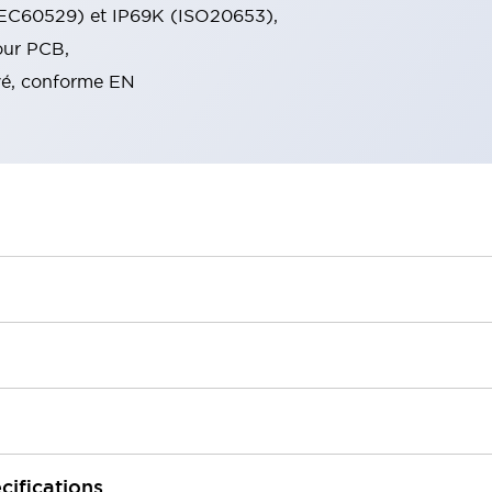
(IEC60529) et IP69K (ISO20653),
our PCB,
é, conforme EN
cifications