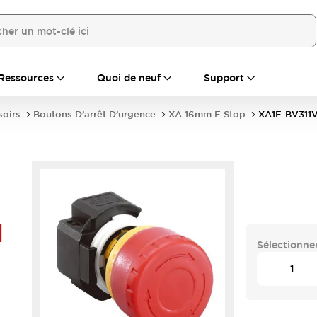
Ressources
Quoi de neuf
Support
soirs
Boutons D’arrêt D’urgence
XA 16mm E Stop
XA1E-BV311
H
Sélectionner