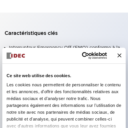
Caractéristiques clés
Interrupteur Emergency Off (EMO) conforme à la
norme SEMI S2
Fonction de coupure directe
Mécanisme de verrouillage de sécurité
Ce site web utilise des cookies.
Action de rupture de sécurité (séries XA/XW)
Les cookies nous permettent de personnaliser le contenu
Structure de potentiel de sécurité (séries XA/XW)
et les annonces, d'offrir des fonctionnalités relatives aux
médias sociaux et d'analyser notre trafic. Nous
Indice de protection IP65 (IEC60529)
partageons également des informations sur l'utilisation de
＜Garde pour interrupteur d'arrêt d'urgence SEMI
notre site avec nos partenaires de médias sociaux, de
＞ Garde pour prévenir les déclenchements
publicité et d'analyse, qui peuvent combiner celles-ci
accidentels de l'interrupteur d'arrêt d'urgence.
avec d'autres informations que vous leur avez fournies