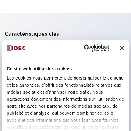
Caractéristiques clés
Selon la « SEMI S26-0308 Environmental, Health,
and Safety Guideline for FPD Manufacturing System
[Guide environnemental, santé et sécurité pour les
Ce site web utilise des cookies.
systèmes de fabrication FPD] » publiée en mars
Les cookies nous permettent de personnaliser le contenu
2008, l'association traditionnelle d'un bouton rouge
et les annonces, d'offrir des fonctionnalités relatives aux
médias sociaux et d'analyser notre trafic. Nous
et d'un fond jaune ne peut pas être utilisée pour les
partageons également des informations sur l'utilisation de
interrupteurs qui arrêtent uniquement des zones
notre site avec nos partenaires de médias sociaux, de
limitées ou une partie spécifique (arrêt partiel).
publicité et d'analyse, qui peuvent combiner celles-ci
C'est pourquoi, pour les machines ou équipements
avec d'autres informations que vous leur avez fournies
ou qu'ils ont collectées lors de votre utilisation de leurs
nécessitant un arrêt partiel, IDEC propose des