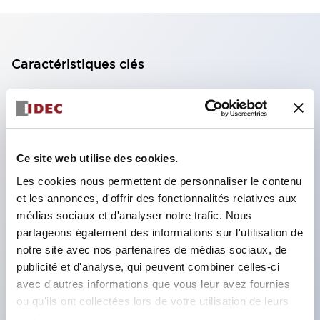
Caractéristiques clés
Selon la « SEMI S26-0308 Environmental, Health,
and Safety Guideline for FPD Manufacturing System
[Guide environnemental, santé et sécurité pour les
Ce site web utilise des cookies.
systèmes de fabrication FPD] » publiée en mars
Les cookies nous permettent de personnaliser le contenu
2008, l'association traditionnelle d'un bouton rouge
et les annonces, d'offrir des fonctionnalités relatives aux
et d'un fond jaune ne peut pas être utilisée pour les
médias sociaux et d'analyser notre trafic. Nous
interrupteurs qui arrêtent uniquement des zones
partageons également des informations sur l'utilisation de
limitées ou une partie spécifique (arrêt partiel).
notre site avec nos partenaires de médias sociaux, de
publicité et d'analyse, qui peuvent combiner celles-ci
C'est pourquoi, pour les machines ou équipements
avec d'autres informations que vous leur avez fournies
nécessitant un arrêt partiel, IDEC propose des
ou qu'ils ont collectées lors de votre utilisation de leurs
boutons jaunes ainsi que des plaques signalétiques
services.