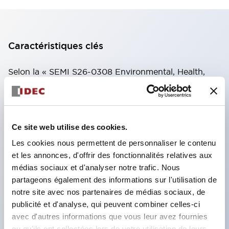
Caractéristiques clés
Selon la « SEMI S26-0308 Environmental, Health,
and Safety Guideline for FPD Manufacturing System
[Guide environnemental, santé et sécurité pour les
systèmes de fabrication FPD] » publiée en mars
Ce site web utilise des cookies.
2008, l'association traditionnelle d'un bouton rouge
Les cookies nous permettent de personnaliser le contenu
et d'un fond jaune ne peut pas être utilisée pour les
et les annonces, d'offrir des fonctionnalités relatives aux
interrupteurs qui arrêtent uniquement des zones
médias sociaux et d'analyser notre trafic. Nous
limitées ou une partie spécifique (arrêt partiel).
partageons également des informations sur l'utilisation de
notre site avec nos partenaires de médias sociaux, de
C'est pourquoi, pour les machines ou équipements
publicité et d'analyse, qui peuvent combiner celles-ci
nécessitant un arrêt partiel, IDEC propose des
avec d'autres informations que vous leur avez fournies
boutons jaunes ainsi que des plaques signalétiques
ou qu'ils ont collectées lors de votre utilisation de leurs