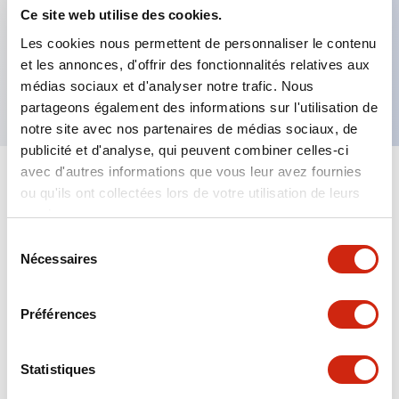
Ce site web utilise des cookies.
Caractéristiques clés
Les cookies nous permettent de personnaliser le contenu
et les annonces, d'offrir des fonctionnalités relatives aux
Capuchon de borne, matériau PBT
médias sociaux et d'analyser notre trafic. Nous
partageons également des informations sur l'utilisation de
notre site avec nos partenaires de médias sociaux, de
publicité et d'analyse, qui peuvent combiner celles-ci
avec d'autres informations que vous leur avez fournies
+
Spécifications
Tout développer
ou qu'ils ont collectées lors de votre utilisation de leurs
services.
Mechanical Specifications
Sélection
Nécessaires
du
consentement
Préférences
Documents et fichiers
Statistiques
Catalogues Et Brochures