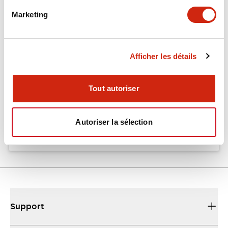
Marketing
XA XW & XN Series Sales Brochure
27/03/2025
.PDF
9.26MB
Afficher les détails
Tout autoriser
XA Series Catalog
27/03/2025
.PDF
1.39MB
Autoriser la sélection
Support