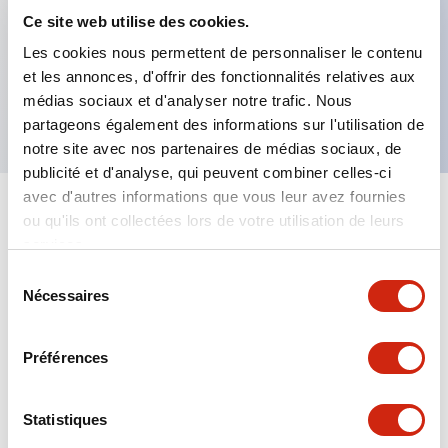
Caractéristiques clés
Ce site web utilise des cookies.
Les cookies nous permettent de personnaliser le contenu
Plaque d'arrêt d'urgence pour bouton ø40mm,
et les annonces, d'offrir des fonctionnalités relatives aux
fond jaune, inscription noire
médias sociaux et d'analyser notre trafic. Nous
partageons également des informations sur l'utilisation de
notre site avec nos partenaires de médias sociaux, de
publicité et d'analyse, qui peuvent combiner celles-ci
avec d'autres informations que vous leur avez fournies
+
Spécifications
ou qu'ils ont collectées lors de votre utilisation de leurs
Tout développer
services.
Mechanical Specifications
Sélection
Nécessaires
du
consentement
Préférences
Documents et fichiers
Statistiques