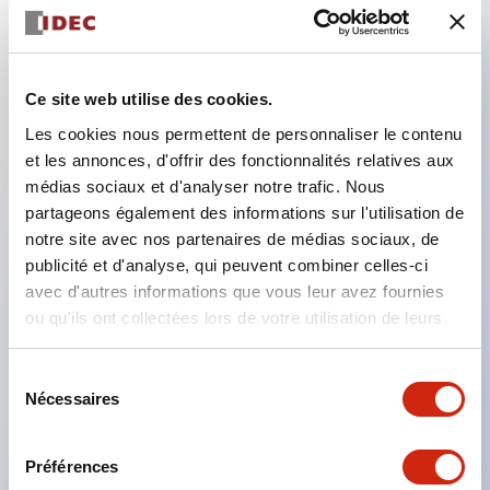
Caractéristiques clés
Ce site web utilise des cookies.
Tension universelle (Prise en charge 12-240VDC et
Les cookies nous permettent de personnaliser le contenu
et les annonces, d'offrir des fonctionnalités relatives aux
24-240VAC)
médias sociaux et d'analyser notre trafic. Nous
Longue distance de détection (jusqu'à 50m pour
partageons également des informations sur l'utilisation de
le faisceau traversant)
notre site avec nos partenaires de médias sociaux, de
Bornier à vis à ressort pour un câblage facile
publicité et d'analyse, qui peuvent combiner celles-ci
avec d'autres informations que vous leur avez fournies
Protection étanche IP67
ou qu'ils ont collectées lors de votre utilisation de leurs
Fonctions de temporisation (impulsion unique,
services.
retard à la mise sous tension, retard à la mise hors
Sélection
tension)
Nécessaires
du
Contacts relais 3 ampères (NO/NC)
consentement
Préférences