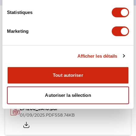
Statistiques
Documents et fichiers
Marketing
Catalogues Et Brochures
Fiche Technique
Afficher les détails
SA1U Catalog
Tout autoriser
01/09/2025
.PDF
524.13KB
Autoriser la sélection
EP1206_SA1U.pdf
01/09/2025
.PDF
558.74KB