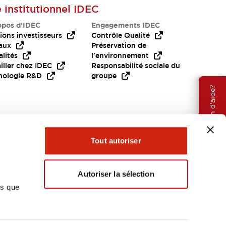
e institutionnel IDEC
opos d’IDEC
Engagements IDEC
ions investisseurs
Contrôle Qualité
aux
Préservation de
lités
l'environnement
iller chez IDEC
Responsabilité sociale du
nologie R&D
groupe
Besoin d'aide?
Tout autoriser
Autoriser la sélection
ns que
EMEA