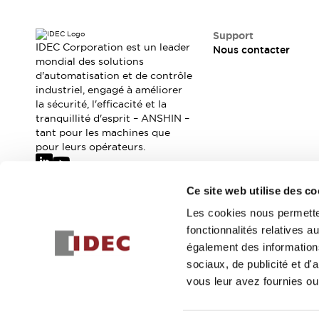
Où acheter
Distributeurs en ligne
Support
IDEC Corporation est un leader
Nous contacter
mondial des solutions
d'automatisation et de contrôle
industriel, engagé à améliorer
la sécurité, l'efficacité et la
tranquillité d'esprit – ANSHIN –
tant pour les machines que
pour leurs opérateurs.
Ce site web utilise des co
Abonnez-vous à notre newsletter
Les cookies nous permetten
fonctionnalités relatives 
Inscrivez-vou
également des informations
sociaux, de publicité et d
vous leur avez fournies ou 
© 2026 IDEC Corporation
Politique de confidentialité
Cond