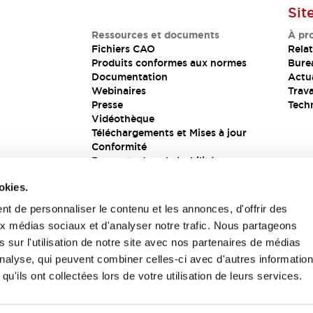
Sit
Ressources et documents
À pr
Fichiers CAO
Relat
Produits conformes aux normes
Bure
Documentation
Actua
Webinaires
Trava
Presse
Tech
Vidéothèque
Téléchargements et Mises à jour
Conformité
Rapports de vulnérabilité
Solution de sécurité
okies.
t de personnaliser le contenu et les annonces, d'offrir des
aux médias sociaux et d'analyser notre trafic. Nous partageons
s
 sur l'utilisation de notre site avec nos partenaires de médias
'analyse, qui peuvent combiner celles-ci avec d'autres informatio
qu'ils ont collectées lors de votre utilisation de leurs services.
itions générales