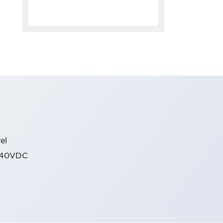
el
 240VDC