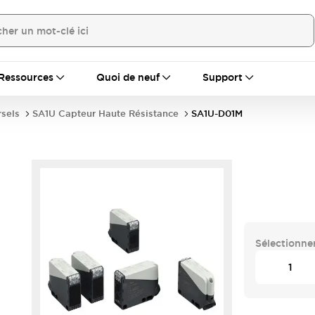
Ressources
Quoi de neuf
Support
rsels
SA1U Capteur Haute Résistance
SA1U-D01M
Sélectionner