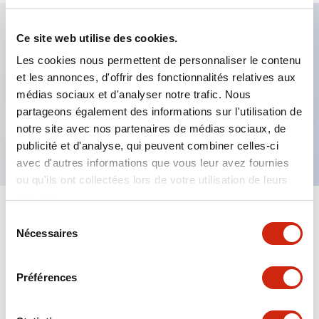
Ce site web utilise des cookies.
Caractéristiques clés
Les cookies nous permettent de personnaliser le contenu
et les annonces, d'offrir des fonctionnalités relatives aux
Câble traversant 5 m Sortie NPN
médias sociaux et d'analyser notre trafic. Nous
Mode Dark-On
partageons également des informations sur l'utilisation de
notre site avec nos partenaires de médias sociaux, de
Portée de détection de 200 mm
publicité et d'analyse, qui peuvent combiner celles-ci
avec d'autres informations que vous leur avez fournies
ou qu'ils ont collectées lors de votre utilisation de leurs
services.
+
Spécifications
Sélection
Tout développer
Nécessaires
du
Functional Specifications
consentement
Préférences
Mechanical Specifications