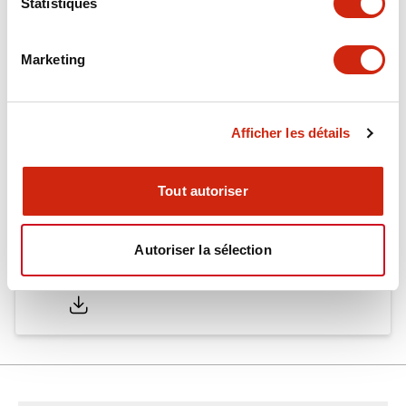
Statistiques
Mounting and Installation Specifications
Marketing
Documents et fichiers
Afficher les détails
Catalogues Et Brochures
Fiche Technique
Approbations 
Tout autoriser
Autoriser la sélection
SA1E Catalog
05/09/2025
.PDF
2.45MB