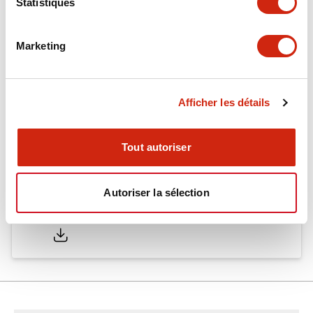
Statistiques
Mounting and Installation Specifications
Marketing
Documents et fichiers
Afficher les détails
Catalogues Et Brochures
Fiche Technique
Approbations 
Tout autoriser
Autoriser la sélection
SA1E Catalog
05/09/2025
.PDF
2.45MB