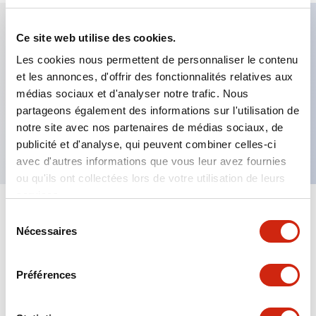
Ce site web utilise des cookies.
Caractéristiques clés
Les cookies nous permettent de personnaliser le contenu
et les annonces, d'offrir des fonctionnalités relatives aux
Câble rétro-réfléchissant polarisé 5 m Sortie PNP
médias sociaux et d'analyser notre trafic. Nous
Mode Dark-On
partageons également des informations sur l'utilisation de
notre site avec nos partenaires de médias sociaux, de
Portée de détection de 200 mm
publicité et d'analyse, qui peuvent combiner celles-ci
avec d'autres informations que vous leur avez fournies
ou qu'ils ont collectées lors de votre utilisation de leurs
services.
+
Spécifications
Sélection
Tout développer
Nécessaires
du
Functional Specifications
consentement
Préférences
Mechanical Specifications