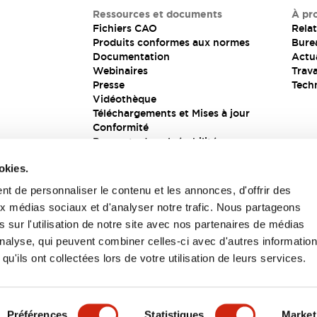
Ressources et documents
À pr
Fichiers CAO
Relat
Produits conformes aux normes
Bure
Documentation
Actua
Webinaires
Trava
Presse
Tech
Vidéothèque
Téléchargements et Mises à jour
Conformité
Rapports de vulnérabilité
Solution de sécurité
okies.
t de personnaliser le contenu et les annonces, d'offrir des
aux médias sociaux et d'analyser notre trafic. Nous partageons
s
 sur l'utilisation de notre site avec nos partenaires de médias
'analyse, qui peuvent combiner celles-ci avec d'autres informatio
qu'ils ont collectées lors de votre utilisation de leurs services.
itions générales
Préférences
Statistiques
Market