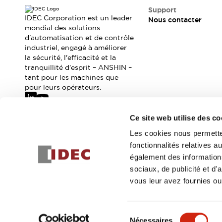
Où acheter
Support
Distributeurs en ligne
IDEC Corporation est un leader
Nous contacter
mondial des solutions
d'automatisation et de contrôle
industriel, engagé à améliorer
la sécurité, l'efficacité et la
tranquillité d'esprit – ANSHIN –
tant pour les machines que
pour leurs opérateurs.
Ce site web utilise des co
Abonnez-vous à notre newsletter
Les cookies nous permetten
fonctionnalités relatives 
Inscrivez-vou
également des informations
sociaux, de publicité et d
vous leur avez fournies ou 
© 2026 IDEC Corporation
Politique de confidentialité
Cond
Sélection
Nécessaires