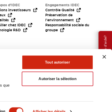
opos d’IDEC
Engagements IDEC
ions investisseurs
Contrôle Qualité
aux
Préservation de
lités
l'environnement
iller chez IDEC
Responsabilité sociale du
nologie R&D
groupe
Besoin d'aide?
Tout autoriser
Autoriser la sélection
ns que
EMEA
ing
Afficher les détails