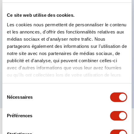
Ce site web utilise des cookies.
Caractéristiques clés
Les cookies nous permettent de personnaliser le contenu
Idéal pour remplacer les relais de type RM2/RY4.
et les annonces, d'offrir des fonctionnalités relatives aux
médias sociaux et d'analyser notre trafic. Nous
Équipé d'une LED d'indication d'action.
partageons également des informations sur l'utilisation de
Identification claire des bobines AC ou DC.
notre site avec nos partenaires de médias sociaux, de
Capacité maximale des contacts : 5A (RN2), 3A
publicité et d'analyse, qui peuvent combiner celles-ci
(RN4).
avec d'autres informations que vous leur avez fournies
ou qu'ils ont collectées lors de votre utilisation de leurs
Compatible avec la série de socles SN.
services.
Certifié UL, c-UL, conforme aux normes EN.
Sélection
Nécessaires
du
consentement
Préférences
+
Spécifications
Tout développer