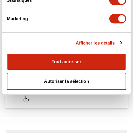
Statistiques
Other Specifications
Marketing
Documents et fichiers
Afficher les détails
Catalogues Et Brochures
Tout autoriser
Autoriser la sélection
RN catalog
29/08/2025
.PDF
770.46KB