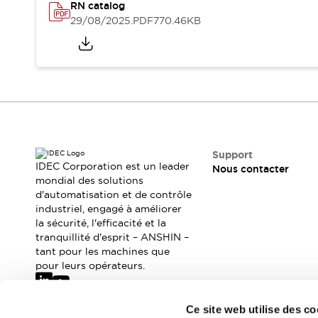
Sécurité Collaborative (Safety 2.0)
RN catalog
Lois et normes relatives à la sécurité
29/08/2025
.PDF
770.46KB
Cours sur l'équipement de sécurité
Tout explorer
Tout explorer
Ressources
Fichiers CAO
Produits conformes aux normes
Documentation
Webinaires
Presse
Vidéothèque
Support
IDEC Corporation est un leader
Nous contacter
Téléchargements et Mises à jour
mondial des solutions
Conformité
d'automatisation et de contrôle
Rapports de vulnérabilité
industriel, engagé à améliorer
Outils de sélection
la sécurité, l'efficacité et la
tranquillité d'esprit – ANSHIN –
Quoi de neuf
tant pour les machines que
Blog
pour leurs opérateurs.
Événements / Séminaires
Support
Nous contacter
Ce site web utilise des co