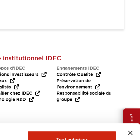
e institutionnel IDEC
opos d’IDEC
Engagements IDEC
ions investisseurs
Contrôle Qualité
aux
Préservation de
lités
l'environnement
iller chez IDEC
Responsabilité sociale du
nologie R&D
groupe
Besoin d'aide?
Tout autoriser