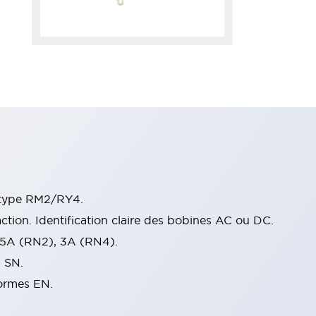
e type RM2/RY4.
ction. Identification claire des bobines AC ou DC.
 5A (RN2), 3A (RN4).
s SN.
normes EN.