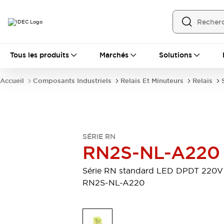
Tous les produits
Tous les produits
Marchés
Solutions
Automatisation
Automate Programmable Industriel (PLC)
Accueil
Composants Industriels
Relais Et Minuteurs
Relais
Équipements Ethernet industriels
Interfaces Opérateur
Tout explorer
Composants industriels
Alimentations électriques
Dispositifs de connexion
SÉRIE RN
Dispositifs de protection de circuit
RN2S-NL-A220
Éclairage LED
Relais et Minuteurs
Tout explorer
Série RN standard LED DPDT 220V
Détection
RN2S-NL-A220
Capteurs
Auto-identification
Tout explorer
Interrupteurs et voyants
Interrupteurs et boutons-poussoirs