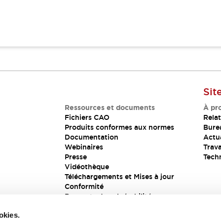
Sit
Ressources et documents
À pr
Fichiers CAO
Relat
Produits conformes aux normes
Bure
Documentation
Actua
Webinaires
Trava
Presse
Tech
Vidéothèque
Téléchargements et Mises à jour
Conformité
Rapports de vulnérabilité
Solution de sécurité
okies.