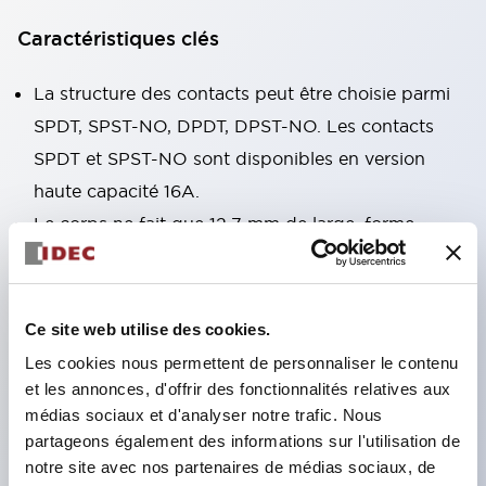
Caractéristiques clés
La structure des contacts peut être choisie parmi
SPDT, SPST-NO, DPDT, DPST-NO. Les contacts
SPDT et SPST-NO sont disponibles en version
haute capacité 16A.
Le corps ne fait que 12,7 mm de large, forme
compacte, courant admissible élevé des contacts.
RJ1V (monopolaire) : 12A/16A RJ2V (bipolaire) :
8A
Ce site web utilise des cookies.
La structure de libération à ressort exclusive
Les cookies nous permettent de personnaliser le contenu
d'IDEC garantit une excellente durabilité.
et les annonces, d'offrir des fonctionnalités relatives aux
médias sociaux et d'analyser notre trafic. Nous
Durabilité électrique : plus de 200 000 cycles
partageons également des informations sur l'utilisation de
(charge AC) Durabilité mécanique : plus de 30
notre site avec nos partenaires de médias sociaux, de
millions de cycles (bobine AC ∙ contact SPDT)