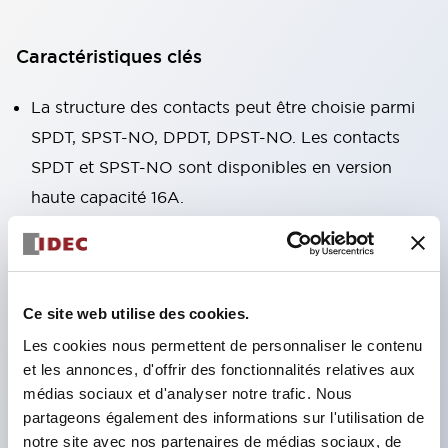
Caractéristiques clés
La structure des contacts peut être choisie parmi
SPDT, SPST-NO, DPDT, DPST-NO. Les contacts
SPDT et SPST-NO sont disponibles en version
haute capacité 16A.
Le corps ne fait que 12,7 mm de large, forme
compacte, courant admissible élevé des contacts.
RJ1V (monopolaire) : 12A/16A RJ2V (bipolaire) :
Ce site web utilise des cookies.
8A
Les cookies nous permettent de personnaliser le contenu
La structure de libération à ressort exclusive
et les annonces, d'offrir des fonctionnalités relatives aux
d'IDEC garantit une excellente durabilité.
médias sociaux et d'analyser notre trafic. Nous
Durabilité électrique : plus de 200 000 cycles
partageons également des informations sur l'utilisation de
(charge AC) Durabilité mécanique : plus de 30
notre site avec nos partenaires de médias sociaux, de