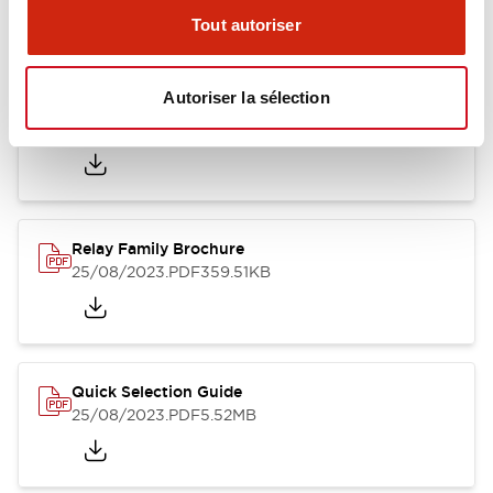
Catalogues Et Brochures
Fichiers CAO
Approbations Et 
Tout autoriser
Autoriser la sélection
RJ Series Slim Power Relays (PC Board Terminal)
01/09/2025
.PDF
260.58KB
Relay Family Brochure
25/08/2023
.PDF
359.51KB
Quick Selection Guide
25/08/2023
.PDF
5.52MB