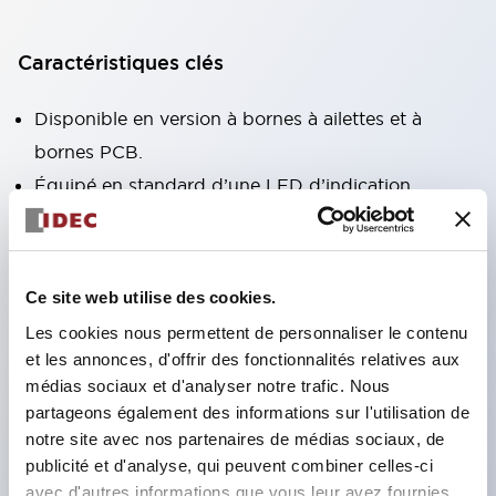
Caractéristiques clés
Disponible en version à bornes à ailettes et à
bornes PCB.
Équipé en standard d’une LED d’indication
d’actionnement à haute luminosité sans polarité
(uniquement version à bornes à ailettes).
Modèles conformes à la directive RoHS
Ce site web utilise des cookies.
disponibles.
Les cookies nous permettent de personnaliser le contenu
Indicateur mécanique pour vérifier l’état de
et les annonces, d'offrir des fonctionnalités relatives aux
fonctionnement des contacts fourni en standard
médias sociaux et d'analyser notre trafic. Nous
partageons également des informations sur l'utilisation de
(uniquement version à bornes à ailettes).
notre site avec nos partenaires de médias sociaux, de
Équipé d’un levier de verrouillage coloré
publicité et d'analyse, qui peuvent combiner celles-ci
permettant de distinguer les bobines AC et DC.
avec d'autres informations que vous leur avez fournies