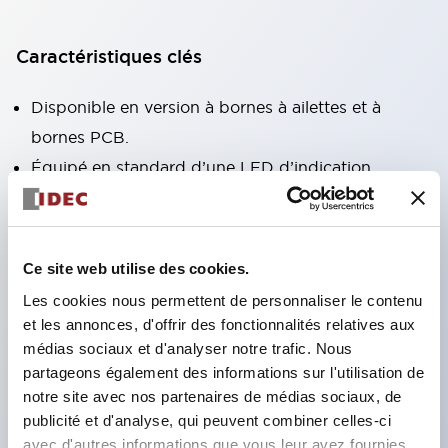
Caractéristiques clés
Disponible en version à bornes à ailettes et à
bornes PCB.
Équipé en standard d’une LED d’indication
d’actionnement à haute luminosité sans polarité
(uniquement version à bornes à ailettes).
Modèles conformes à la directive RoHS
Ce site web utilise des cookies.
disponibles.
Les cookies nous permettent de personnaliser le contenu
Indicateur mécanique pour vérifier l’état de
et les annonces, d'offrir des fonctionnalités relatives aux
fonctionnement des contacts fourni en standard
médias sociaux et d'analyser notre trafic. Nous
partageons également des informations sur l'utilisation de
(uniquement version à bornes à ailettes).
notre site avec nos partenaires de médias sociaux, de
Équipé d’un levier de verrouillage coloré
publicité et d'analyse, qui peuvent combiner celles-ci
permettant de distinguer les bobines AC et DC.
avec d'autres informations que vous leur avez fournies