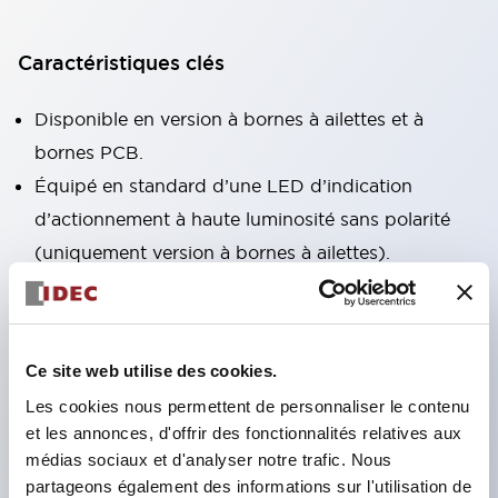
Caractéristiques clés
Disponible en version à bornes à ailettes et à
bornes PCB.
Équipé en standard d’une LED d’indication
d’actionnement à haute luminosité sans polarité
(uniquement version à bornes à ailettes).
Modèles conformes à la directive RoHS
disponibles.
Indicateur mécanique pour vérifier l’état de
Ce site web utilise des cookies.
fonctionnement des contacts fourni en standard
Les cookies nous permettent de personnaliser le contenu
(uniquement version à bornes à ailettes).
et les annonces, d'offrir des fonctionnalités relatives aux
Équipé d’un levier de verrouillage coloré
médias sociaux et d'analyser notre trafic. Nous
permettant de distinguer les bobines AC et DC.
partageons également des informations sur l'utilisation de