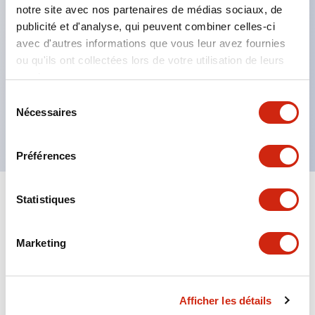
notre site avec nos partenaires de médias sociaux, de
Plaque de marquage encastrée (jaune). Quatre
publicité et d'analyse, qui peuvent combiner celles-ci
autres couleurs disponibles en option.
avec d'autres informations que vous leur avez fournies
Capacité maximale des contacts : type RU2 10A,
ou qu'ils ont collectées lors de votre utilisation de leurs
type RU4 6A, type RU42 3A.
services.
Certifications UL, CSA, c-UL, conforme aux normes
Sélection
Nécessaires
du
EN.
consentement
Préférences
Statistiques
Documents et fichiers
Marketing
Catalogues Et Brochures
Fichiers CAO
Approbations Et 
Afficher les détails