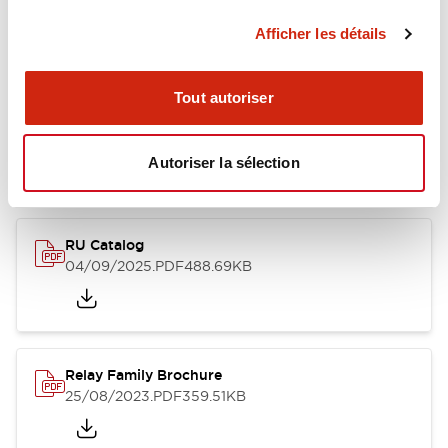
Afficher les détails
Documents et fichiers
Tout autoriser
Autoriser la sélection
Catalogues Et Brochures
Fichiers CAO
Approbations Et 
RU Catalog
04/09/2025
.PDF
488.69KB
Relay Family Brochure
25/08/2023
.PDF
359.51KB