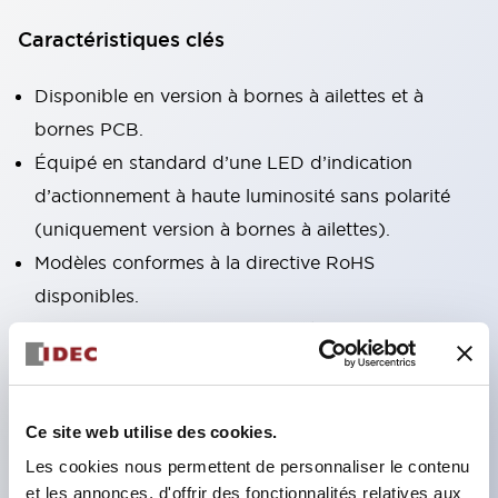
Caractéristiques clés
Disponible en version à bornes à ailettes et à
bornes PCB.
Équipé en standard d’une LED d’indication
d’actionnement à haute luminosité sans polarité
(uniquement version à bornes à ailettes).
Modèles conformes à la directive RoHS
disponibles.
Indicateur mécanique pour vérifier l’état de
fonctionnement des contacts fourni en standard
(uniquement version à bornes à ailettes).
Équipé d’un levier de verrouillage coloré
Ce site web utilise des cookies.
permettant de distinguer les bobines AC et DC.
Les cookies nous permettent de personnaliser le contenu
et les annonces, d'offrir des fonctionnalités relatives aux
Plaque de marquage encastrée (jaune). Quatre