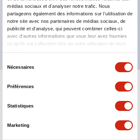
médias sociaux et d'analyser notre trafic. Nous
autres couleurs disponibles en option.
partageons également des informations sur l'utilisation de
Capacité maximale des contacts : type RU2 10A,
notre site avec nos partenaires de médias sociaux, de
type RU4 6A, type RU42 3A.
publicité et d'analyse, qui peuvent combiner celles-ci
avec d'autres informations que vous leur avez fournies
Certifications UL, CSA, c-UL, conforme aux normes
ou qu'ils ont collectées lors de votre utilisation de leurs
EN.
services.
Sélection
Nécessaires
du
consentement
+
Spécifications
Tout développer
Préférences
Electrical Specifications
Statistiques
Electrical Specifications (coil rating)
Marketing
Mechanical Specifications