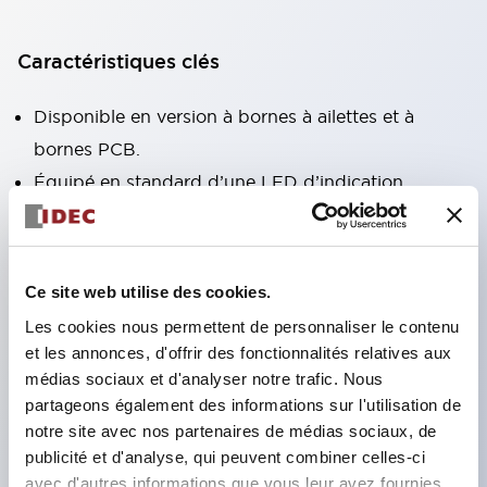
Caractéristiques clés
Disponible en version à bornes à ailettes et à
bornes PCB.
Équipé en standard d’une LED d’indication
d’actionnement à haute luminosité sans polarité
(uniquement version à bornes à ailettes).
Modèles conformes à la directive RoHS
Ce site web utilise des cookies.
disponibles.
Les cookies nous permettent de personnaliser le contenu
Indicateur mécanique pour vérifier l’état de
et les annonces, d'offrir des fonctionnalités relatives aux
fonctionnement des contacts fourni en standard
médias sociaux et d'analyser notre trafic. Nous
partageons également des informations sur l'utilisation de
(uniquement version à bornes à ailettes).
notre site avec nos partenaires de médias sociaux, de
Équipé d’un levier de verrouillage coloré
publicité et d'analyse, qui peuvent combiner celles-ci
permettant de distinguer les bobines AC et DC.
avec d'autres informations que vous leur avez fournies