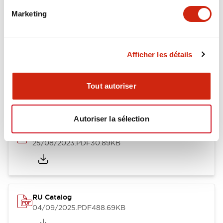
Marketing
Afficher les détails
Documents et fichiers
Tout autoriser
Catalogues Et Brochures
Fichiers CAO
Approbations Et 
Autoriser la sélection
Relay Spring Installation Sheet
25/08/2023
.PDF
30.89KB
RU Catalog
04/09/2025
.PDF
488.69KB