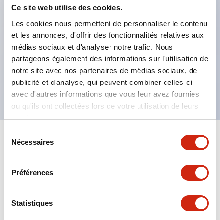
Ce site web utilise des cookies.
Plaque de marquage encastrée (jaune). Quatre
Les cookies nous permettent de personnaliser le contenu
autres couleurs disponibles en option.
et les annonces, d'offrir des fonctionnalités relatives aux
Capacité maximale des contacts : type RU2 10A,
médias sociaux et d'analyser notre trafic. Nous
type RU4 6A, type RU42 3A.
partageons également des informations sur l'utilisation de
Certifications UL, CSA, c-UL, conforme aux normes
notre site avec nos partenaires de médias sociaux, de
publicité et d'analyse, qui peuvent combiner celles-ci
EN.
avec d'autres informations que vous leur avez fournies
ou qu'ils ont collectées lors de votre utilisation de leurs
services.
Sélection
+
Spécifications
Nécessaires
Tout développer
du
consentement
Electrical Specifications
Préférences
Electrical Specifications (coil rating)
Statistiques
Mechanical Specifications