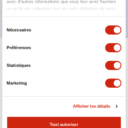
avec d'autres informations que vous leur avez fournies
tension identifiable par la couleur du ruban
ou qu'ils ont collectées lors de votre utilisation de leurs
services.
Type à contact double (RJ22S) disponible
Sélection
Nécessaires
du
consentement
Préférences
+
Spécifications
Tout développer
Electrical Specifications
Statistiques
Electrical Specifications (coil rating)
Marketing
Mechanical Specifications
Afficher les détails
Tout autoriser