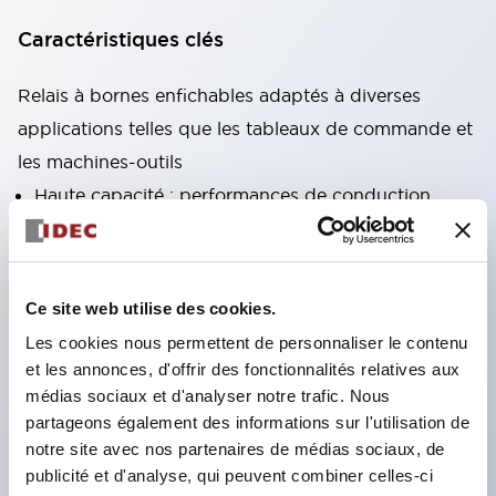
Caractéristiques clés
Relais à bornes enfichables adaptés à diverses
applications telles que les tableaux de commande et
les machines-outils
Haute capacité : performances de conduction
stables même sous courant élevé grâce à
l'utilisation de matériaux à haute conductivité
Variété abondante : types avec fonctions auxiliaires
Ce site web utilise des cookies.
telles que circuits CR et diodes
Les cookies nous permettent de personnaliser le contenu
Excellente durabilité : amélioration de la durabilité
et les annonces, d'offrir des fonctionnalités relatives aux
et de la fiabilité des parties mécaniques grâce à
médias sociaux et d'analyser notre trafic. Nous
partageons également des informations sur l'utilisation de
une structure de ressort de rappel unique
notre site avec nos partenaires de médias sociaux, de
Conception produit axée sur l'ergonomie : LED
publicité et d'analyse, qui peuvent combiner celles-ci
d'affichage de fonctionnement à haute visibilité,