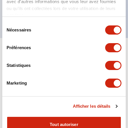
avec d'autres informations que vous leur avez fournies
tension identifiable par la couleur du ruban
ou qu'ils ont collectées lors de votre utilisation de leurs
services.
Type à contact double (RJ22S) disponible
Sélection
Nécessaires
du
consentement
Préférences
+
Spécifications
Tout développer
Electrical Specifications
Statistiques
Electrical Specifications (coil rating)
Marketing
Mechanical Specifications
Afficher les détails
Tout autoriser