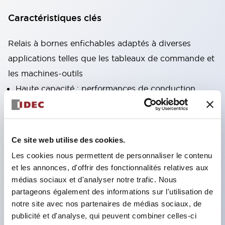
Caractéristiques clés
Relais à bornes enfichables adaptés à diverses
applications telles que les tableaux de commande et
les machines-outils
Haute capacité : performances de conduction
stables même sous courant élevé grâce à
l'utilisation de matériaux à haute conductivité
Variété abondante : types avec fonctions auxiliaires
Ce site web utilise des cookies.
telles que circuits CR et diodes
Les cookies nous permettent de personnaliser le contenu
Excellente durabilité : amélioration de la durabilité
et les annonces, d'offrir des fonctionnalités relatives aux
et de la fiabilité des parties mécaniques grâce à
médias sociaux et d'analyser notre trafic. Nous
partageons également des informations sur l'utilisation de
une structure de ressort de rappel unique
notre site avec nos partenaires de médias sociaux, de
Conception produit axée sur l'ergonomie : LED
publicité et d'analyse, qui peuvent combiner celles-ci
d'affichage de fonctionnement à haute visibilité,