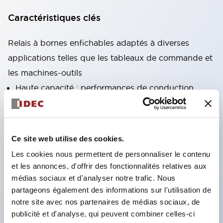
Caractéristiques clés
Relais à bornes enfichables adaptés à diverses
applications telles que les tableaux de commande et
les machines-outils
Haute capacité : performances de conduction
stables même sous courant élevé grâce à
l'utilisation de matériaux à haute conductivité
Variété abondante : types avec fonctions auxiliaires
Ce site web utilise des cookies.
telles que circuits CR et diodes
Les cookies nous permettent de personnaliser le contenu
Excellente durabilité : amélioration de la durabilité
et les annonces, d'offrir des fonctionnalités relatives aux
et de la fiabilité des parties mécaniques grâce à
médias sociaux et d'analyser notre trafic. Nous
partageons également des informations sur l'utilisation de
une structure de ressort de rappel unique
notre site avec nos partenaires de médias sociaux, de
Conception produit axée sur l'ergonomie : LED
publicité et d'analyse, qui peuvent combiner celles-ci
d'affichage de fonctionnement à haute visibilité,