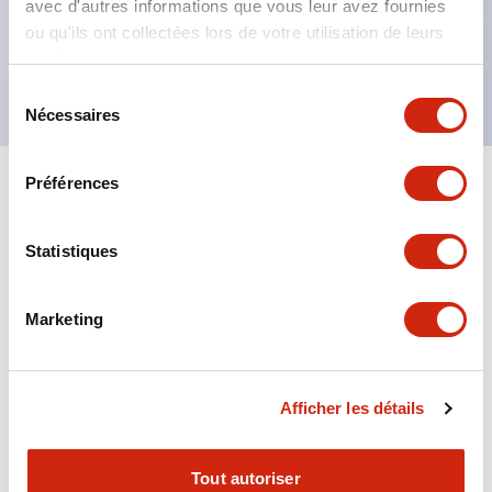
avec d'autres informations que vous leur avez fournies
tension identifiable par la couleur du ruban
ou qu'ils ont collectées lors de votre utilisation de leurs
services.
Type à contact double (RJ22S) disponible
Sélection
Nécessaires
du
consentement
Préférences
+
Spécifications
Tout développer
Electrical Specifications
Statistiques
Electrical Specifications (coil rating)
Marketing
Mechanical Specifications
Afficher les détails
Tout autoriser