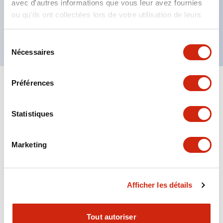
avec d'autres informations que vous leur avez fournies
tension identifiable par la couleur du ruban
ou qu'ils ont collectées lors de votre utilisation de leurs
services.
Type à contact double (RJ22S) disponible
Sélection
Nécessaires
du
consentement
Préférences
+
Spécifications
Tout développer
Electrical Specifications
Statistiques
Electrical Specifications (coil rating)
Marketing
Mechanical Specifications
Afficher les détails
Tout autoriser