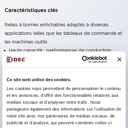
Caractéristiques clés
Relais à bornes enfichables adaptés à diverses
applications telles que les tableaux de commande et
les machines-outils
Haute capacité : performances de conduction
stables même sous courant élevé grâce à
l'utilisation de matériaux à haute conductivité
Variété abondante : types avec fonctions auxiliaires
Ce site web utilise des cookies.
telles que circuits CR et diodes
Les cookies nous permettent de personnaliser le contenu
Excellente durabilité : amélioration de la durabilité
et les annonces, d'offrir des fonctionnalités relatives aux
et de la fiabilité des parties mécaniques grâce à
médias sociaux et d'analyser notre trafic. Nous
partageons également des informations sur l'utilisation de
une structure de ressort de rappel unique
notre site avec nos partenaires de médias sociaux, de
Conception produit axée sur l'ergonomie : LED
publicité et d'analyse, qui peuvent combiner celles-ci
d'affichage de fonctionnement à haute visibilité,