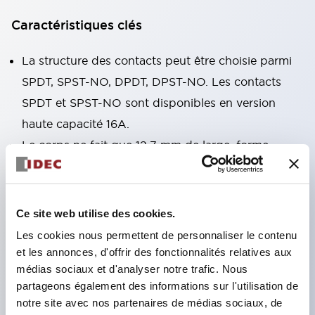
Caractéristiques clés
La structure des contacts peut être choisie parmi
SPDT, SPST-NO, DPDT, DPST-NO. Les contacts
SPDT et SPST-NO sont disponibles en version
haute capacité 16A.
Le corps ne fait que 12,7 mm de large, forme
compacte, courant admissible élevé des contacts.
RJ1V (monopolaire) : 12A/16A RJ2V (bipolaire) :
8A
Ce site web utilise des cookies.
La structure de libération à ressort exclusive
Les cookies nous permettent de personnaliser le contenu
d'IDEC garantit une excellente durabilité.
et les annonces, d'offrir des fonctionnalités relatives aux
médias sociaux et d'analyser notre trafic. Nous
Durabilité électrique : plus de 200 000 cycles
partageons également des informations sur l'utilisation de
(charge AC) Durabilité mécanique : plus de 30
notre site avec nos partenaires de médias sociaux, de
millions de cycles (bobine AC ∙ contact SPDT)