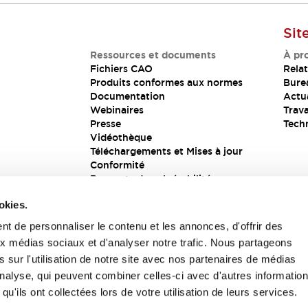
Sit
Ressources et documents
À pr
Fichiers CAO
Relat
Produits conformes aux normes
Bure
Documentation
Actua
Webinaires
Trava
Presse
Tech
Vidéothèque
Téléchargements et Mises à jour
Conformité
Rapports de vulnérabilité
Solution de sécurité
okies.
t de personnaliser le contenu et les annonces, d'offrir des
aux médias sociaux et d'analyser notre trafic. Nous partageons
s
 sur l'utilisation de notre site avec nos partenaires de médias
'analyse, qui peuvent combiner celles-ci avec d'autres informatio
qu'ils ont collectées lors de votre utilisation de leurs services.