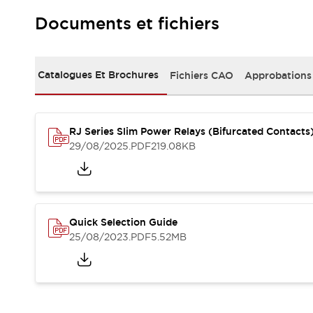
Sécurité Collaborative (Safety 2.0)
Lois et normes relatives à la sécurité
Documents et fichiers
Cours sur l'équipement de sécurité
Tout explorer
Tout explorer
Catalogues Et Brochures
Fichiers CAO
Approbations
Ressources
Fichiers CAO
Produits conformes aux normes
RJ Series Slim Power Relays (Bifurcated Contacts
Documentation
Webinaires
29/08/2025
.PDF
219.08KB
Presse
Vidéothèque
Téléchargements et Mises à jour
Conformité
Rapports de vulnérabilité
Outils de sélection
Quick Selection Guide
Quoi de neuf
25/08/2023
.PDF
5.52MB
Blog
Événements / Séminaires
Support
Nous contacter