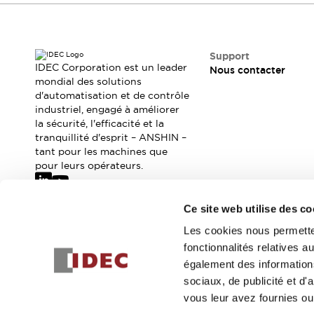
Où acheter
Distributeurs en ligne
Support
IDEC Corporation est un leader
Nous contacter
mondial des solutions
d'automatisation et de contrôle
industriel, engagé à améliorer
la sécurité, l'efficacité et la
tranquillité d'esprit – ANSHIN –
tant pour les machines que
pour leurs opérateurs.
Ce site web utilise des co
Abonnez-vous à notre newsletter
Les cookies nous permetten
fonctionnalités relatives 
Inscrivez-vou
également des informations
sociaux, de publicité et d
vous leur avez fournies ou 