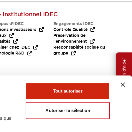
e institutionnel IDEC
opos d’IDEC
Engagements IDEC
ions investisseurs
Contrôle Qualité
aux
Préservation de
lités
l'environnement
iller chez IDEC
Responsabilité sociale du
nologie R&D
groupe
Besoin d'aide?
Tout autoriser
Autoriser la sélection
ns que