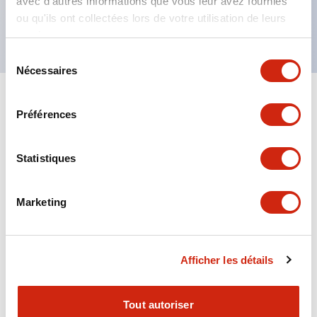
avec d'autres informations que vous leur avez fournies
ou qu'ils ont collectées lors de votre utilisation de leurs
Certifié UL, CSA, VDE, conforme aux normes EN.
services.
Sélection
Nécessaires
du
consentement
+
Spécifications
Tout développer
Préférences
Electrical Specifications
Statistiques
Electrical Specifications (coil rating)
Marketing
Mechanical Specifications
Afficher les détails
Documents et fichiers
Tout autoriser