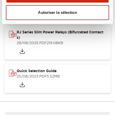
Catalogues Et Brochures
Fichiers CAO
Approbations Et 
Autoriser la sélection
RJ Series Slim Power Relays (Bifurcated Contact
s)
29/08/2025
.PDF
219.08KB
Quick Selection Guide
25/08/2023
.PDF
5.52MB