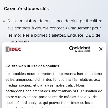
Caractéristiques clés
Relais miniature de puissance de plus petit calibre
à 2 contacts à double contact. (Uniquement pour
les modèles à bornes à ailettes. Enquête IDEC de
juillet 2017.)
Équipé en standard d'une LED d'indication de
fonctionnement à haute luminosité sans polarité
(sauf pour le modèle simple). La structure unique
Ce site web utilise des cookies.
de la LED IDEC garantit une visibilité claire,
Les cookies nous permettent de personnaliser le contenu
facilitant ainsi la confirmation de l'état d'allumage.
et les annonces, d'offrir des fonctionnalités relatives aux
médias sociaux et d'analyser notre trafic. Nous
Disponible avec diode en polarité directe et
partageons également des informations sur l'utilisation de
inverse ainsi qu'avec circuit RC.
notre site avec nos partenaires de médias sociaux, de
La tension inverse de tous les modèles à diode est
publicité et d'analyse, qui peuvent combiner celles-ci
de 1 000 V.