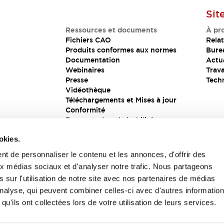
Sit
Ressources et documents
À pr
Fichiers CAO
Relat
Produits conformes aux normes
Bure
Documentation
Actua
Webinaires
Trava
Presse
Tech
Vidéothèque
Téléchargements et Mises à jour
Conformité
Rapports de vulnérabilité
Solution de sécurité
okies.
t de personnaliser le contenu et les annonces, d'offrir des
aux médias sociaux et d'analyser notre trafic. Nous partageons
s
 sur l'utilisation de notre site avec nos partenaires de médias
'analyse, qui peuvent combiner celles-ci avec d'autres informatio
qu'ils ont collectées lors de votre utilisation de leurs services.
itions générales