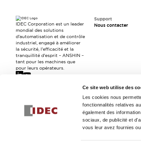
Où acheter
Distributeurs en ligne
Support
IDEC Corporation est un leader
Nous contacter
mondial des solutions
d'automatisation et de contrôle
industriel, engagé à améliorer
la sécurité, l'efficacité et la
tranquillité d'esprit – ANSHIN –
tant pour les machines que
pour leurs opérateurs.
Ce site web utilise des co
Abonnez-vous à notre newsletter
Les cookies nous permetten
fonctionnalités relatives 
Inscrivez-vou
également des informations
sociaux, de publicité et d
vous leur avez fournies ou 
© 2026 IDEC Corporation
Politique de confidentialité
Cond