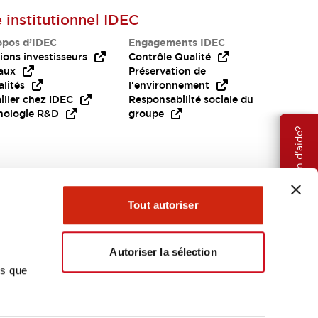
e institutionnel IDEC
opos d’IDEC
Engagements IDEC
ions investisseurs
Contrôle Qualité
aux
Préservation de
lités
l'environnement
iller chez IDEC
Responsabilité sociale du
nologie R&D
groupe
Besoin d'aide?
Tout autoriser
Autoriser la sélection
ns que
EMEA