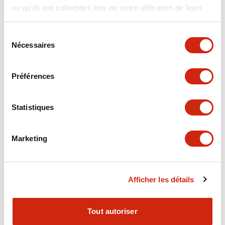
ou qu'ils ont collectées lors de votre utilisation de leurs
+
Spécifications
Tout développer
services.
Electrical Specifications
Sélection
Nécessaires
du
consentement
Electrical Specifications (coil rating)
Préférences
Mechanical Specifications
Statistiques
Marketing
Documents et fichiers
Afficher les détails
Catalogues Et Brochures
Approbations Et Normes
Tout autoriser
RH Series Power Relays