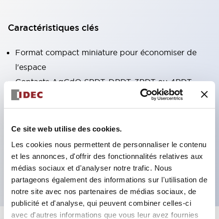
Caractéristiques clés
Format compact miniature pour économiser de
l'espace
Contacts AgCdO SPDT, DPDT, 3PDT ou 4PDT
Haute capacité de commutation (10A)
Choix de bornes enfichables ou de type PCB
Options comprenant un voyant lumineux et un
Ce site web utilise des cookies.
bouton de vérification
Les cookies nous permettent de personnaliser le contenu
Options de montage incluant montage supérieur,
et les annonces, d'offrir des fonctionnalités relatives aux
médias sociaux et d'analyser notre trafic. Nous
socle DIN ou socle de montage sur panneau
partageons également des informations sur l'utilisation de
notre site avec nos partenaires de médias sociaux, de
publicité et d'analyse, qui peuvent combiner celles-ci
avec d'autres informations que vous leur avez fournies