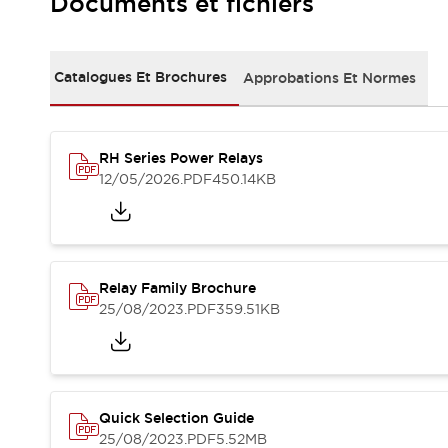
Documents et fichiers
Sécurité Collaborative (Safety 2.0)
Lois et normes relatives à la sécurité
Cours sur l'équipement de sécurité
Tout explorer
Catalogues Et Brochures
Approbations Et Normes
Tout explorer
Ressources
Fichiers CAO
RH Series Power Relays
Produits conformes aux normes
12/05/2026
.PDF
450.14KB
Documentation
Webinaires
Presse
Vidéothèque
Téléchargements et Mises à jour
Conformité
Relay Family Brochure
Rapports de vulnérabilité
25/08/2023
.PDF
359.51KB
Outils de sélection
Quoi de neuf
Blog
Événements / Séminaires
Support
Quick Selection Guide
Nous contacter
25/08/2023
.PDF
5.52MB