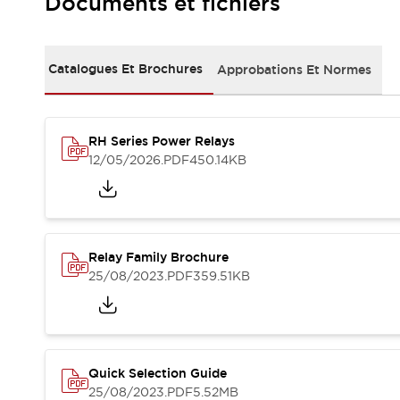
Documents et fichiers
Sécurité Collaborative (Safety 2.0)
Lois et normes relatives à la sécurité
Cours sur l'équipement de sécurité
Tout explorer
Catalogues Et Brochures
Approbations Et Normes
Tout explorer
Ressources
Fichiers CAO
RH Series Power Relays
Produits conformes aux normes
12/05/2026
.PDF
450.14KB
Documentation
Webinaires
Presse
Vidéothèque
Téléchargements et Mises à jour
Conformité
Relay Family Brochure
Rapports de vulnérabilité
25/08/2023
.PDF
359.51KB
Outils de sélection
Quoi de neuf
Blog
Événements / Séminaires
Support
Quick Selection Guide
Nous contacter
25/08/2023
.PDF
5.52MB