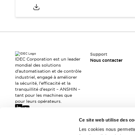
Où acheter
Distributeurs en ligne
Support
IDEC Corporation est un leader
Nous contacter
mondial des solutions
d'automatisation et de contrôle
industriel, engagé à améliorer
la sécurité, l'efficacité et la
tranquillité d'esprit – ANSHIN –
tant pour les machines que
pour leurs opérateurs.
Ce site web utilise des co
Abonnez-vous à notre newsletter
Les cookies nous permetten