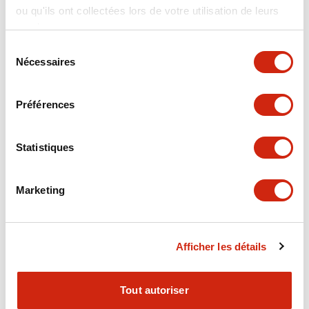
ou qu'ils ont collectées lors de votre utilisation de leurs
+
Spécifications
Tout développer
services.
Electrical Specifications
Sélection
Nécessaires
du
consentement
Electrical Specifications (coil rating)
Préférences
Mechanical Specifications
Statistiques
Marketing
Documents et fichiers
Afficher les détails
Catalogues Et Brochures
Approbations Et Normes
Tout autoriser
RH Series Power Relays