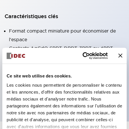
Caractéristiques clés
Format compact miniature pour économiser de
l'espace
Contacts AgCdO SPDT, DPDT, 3PDT ou 4PDT
Haute capacité de commutation (10A)
Choix de bornes enfichables ou de type PCB
Options comprenant un voyant lumineux et un
Ce site web utilise des cookies.
bouton de vérification
Les cookies nous permettent de personnaliser le contenu
Options de montage incluant montage supérieur,
et les annonces, d'offrir des fonctionnalités relatives aux
médias sociaux et d'analyser notre trafic. Nous
socle DIN ou socle de montage sur panneau
partageons également des informations sur l'utilisation de
notre site avec nos partenaires de médias sociaux, de
publicité et d'analyse, qui peuvent combiner celles-ci
avec d'autres informations que vous leur avez fournies