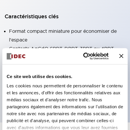
Caractéristiques clés
Format compact miniature pour économiser de
l'espace
Contacts AgCdO SPDT, DPDT, 3PDT ou 4PDT
Haute capacité de commutation (10A)
Choix de bornes enfichables ou de type PCB
Options comprenant un voyant lumineux et un
Ce site web utilise des cookies.
bouton de vérification
Les cookies nous permettent de personnaliser le contenu
Options de montage incluant montage supérieur,
et les annonces, d'offrir des fonctionnalités relatives aux
médias sociaux et d'analyser notre trafic. Nous
socle DIN ou socle de montage sur panneau
partageons également des informations sur l'utilisation de
notre site avec nos partenaires de médias sociaux, de
publicité et d'analyse, qui peuvent combiner celles-ci
avec d'autres informations que vous leur avez fournies