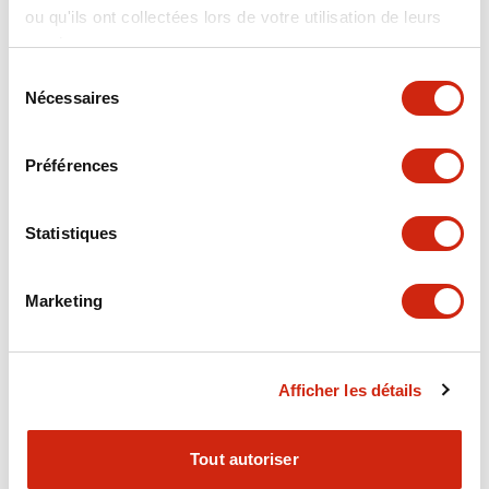
ou qu'ils ont collectées lors de votre utilisation de leurs
+
Spécifications
Tout développer
services.
Electrical Specifications
Sélection
Nécessaires
du
consentement
Electrical Specifications (coil rating)
Préférences
Mechanical Specifications
Statistiques
Marketing
Documents et fichiers
Afficher les détails
Catalogues Et Brochures
Approbations Et Normes
Tout autoriser
RH Series Power Relays