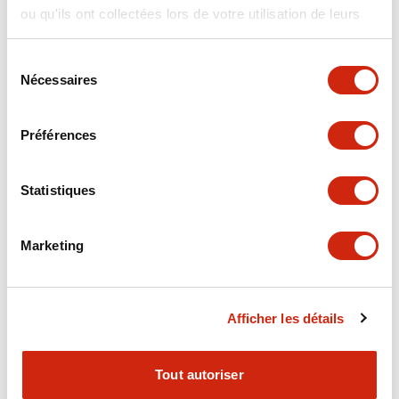
ou qu'ils ont collectées lors de votre utilisation de leurs
+
Spécifications
Tout développer
services.
Electrical Specifications
Sélection
Nécessaires
du
consentement
Electrical Specifications (coil rating)
Préférences
Mechanical Specifications
Statistiques
Marketing
Documents et fichiers
Afficher les détails
Catalogues Et Brochures
Approbations Et Normes
Tout autoriser
RH Series Power Relays