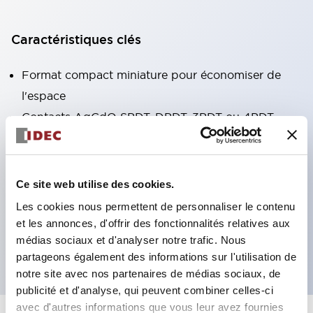
Caractéristiques clés
Format compact miniature pour économiser de
l'espace
Contacts AgCdO SPDT, DPDT, 3PDT ou 4PDT
Haute capacité de commutation (10A)
Choix de bornes enfichables ou de type PCB
Options comprenant un voyant lumineux et un
Ce site web utilise des cookies.
bouton de vérification
Les cookies nous permettent de personnaliser le contenu
Options de montage incluant montage supérieur,
et les annonces, d'offrir des fonctionnalités relatives aux
médias sociaux et d'analyser notre trafic. Nous
socle DIN ou socle de montage sur panneau
partageons également des informations sur l'utilisation de
notre site avec nos partenaires de médias sociaux, de
publicité et d'analyse, qui peuvent combiner celles-ci
avec d'autres informations que vous leur avez fournies