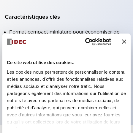
Caractéristiques clés
Format compact miniature pour économiser de
l'espace
Contacts AgCdO SPDT, DPDT, 3PDT ou 4PDT
Haute capacité de commutation (10A)
Ce site web utilise des cookies.
Choix de bornes enfichables ou de type PCB
Les cookies nous permettent de personnaliser le contenu
Options comprenant un voyant lumineux et un
et les annonces, d'offrir des fonctionnalités relatives aux
bouton de vérification
médias sociaux et d'analyser notre trafic. Nous
partageons également des informations sur l'utilisation de
Options de montage incluant montage supérieur,
notre site avec nos partenaires de médias sociaux, de
socle DIN ou socle de montage sur panneau
publicité et d'analyse, qui peuvent combiner celles-ci
avec d'autres informations que vous leur avez fournies
ou qu'ils ont collectées lors de votre utilisation de leurs
services.