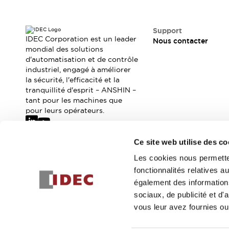
Où acheter
Distributeurs en ligne
Support
IDEC Corporation est un leader
Nous contacter
mondial des solutions
d'automatisation et de contrôle
industriel, engagé à améliorer
la sécurité, l'efficacité et la
tranquillité d'esprit – ANSHIN –
tant pour les machines que
pour leurs opérateurs.
Ce site web utilise des co
Abonnez-vous à notre newsletter
Les cookies nous permetten
fonctionnalités relatives 
Inscrivez-vou
également des informations
sociaux, de publicité et d
vous leur avez fournies ou 
© 2026 IDEC Corporation
Politique de confidentialité
Cond