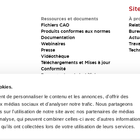
Sit
Ressources et documents
À pr
Fichiers CAO
Relat
Produits conformes aux normes
Bure
Documentation
Actua
Webinaires
Trava
Presse
Tech
Vidéothèque
Téléchargements et Mises à jour
Conformité
Rapports de vulnérabilité
Solution de sécurité
okies.
t de personnaliser le contenu et les annonces, d'offrir des
aux médias sociaux et d'analyser notre trafic. Nous partageons
s
 sur l'utilisation de notre site avec nos partenaires de médias
'analyse, qui peuvent combiner celles-ci avec d'autres informatio
qu'ils ont collectées lors de votre utilisation de leurs services.
itions générales