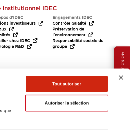
e institutionnel IDEC
opos d’IDEC
Engagements IDEC
ions investisseurs
Contrôle Qualité
aux
Préservation de
lités
l'environnement
iller chez IDEC
Responsabilité sociale du
nologie R&D
groupe
Besoin d'aide?
Tout autoriser
Autoriser la sélection
ns que
EMEA