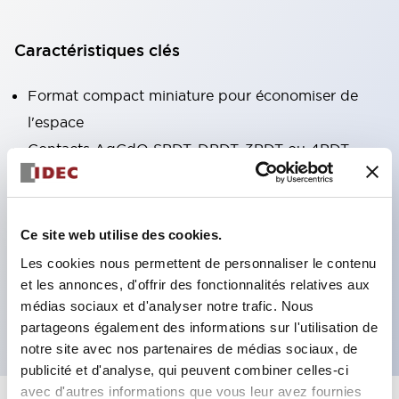
Caractéristiques clés
Format compact miniature pour économiser de
l'espace
Contacts AgCdO SPDT, DPDT, 3PDT ou 4PDT
Haute capacité de commutation (10A)
Choix de bornes enfichables ou de type PCB
Options comprenant un voyant lumineux et un
Ce site web utilise des cookies.
bouton de vérification
Les cookies nous permettent de personnaliser le contenu
Options de montage incluant montage supérieur,
et les annonces, d'offrir des fonctionnalités relatives aux
médias sociaux et d'analyser notre trafic. Nous
socle DIN ou socle de montage sur panneau
partageons également des informations sur l'utilisation de
notre site avec nos partenaires de médias sociaux, de
publicité et d'analyse, qui peuvent combiner celles-ci
avec d'autres informations que vous leur avez fournies