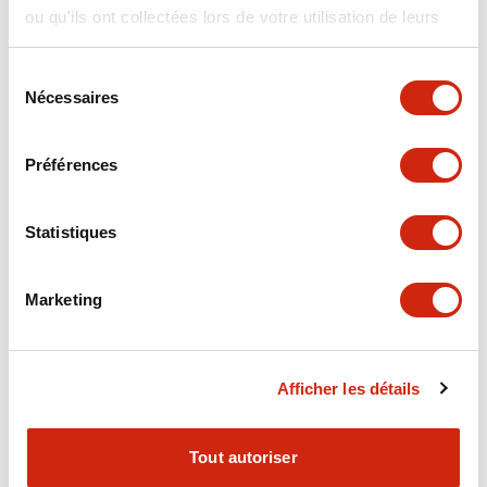
ou qu'ils ont collectées lors de votre utilisation de leurs
+
Spécifications
Tout développer
services.
Electrical Specifications
Sélection
Nécessaires
du
consentement
Electrical Specifications (coil rating)
Préférences
Mechanical Specifications
Statistiques
Marketing
Documents et fichiers
Afficher les détails
Catalogues Et Brochures
Approbations Et Normes
Tout autoriser
RH Series Power Relays