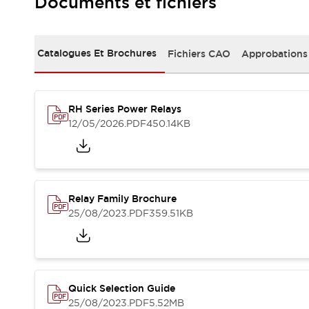
Documents et fichiers
Sécurité Collaborative (Safety 2.0)
Lois et normes relatives à la sécurité
Cours sur l'équipement de sécurité
Tout explorer
Catalogues Et Brochures
Fichiers CAO
Approbations
Tout explorer
Ressources
Fichiers CAO
RH Series Power Relays
Produits conformes aux normes
12/05/2026
.PDF
450.14KB
Documentation
Webinaires
Presse
Vidéothèque
Téléchargements et Mises à jour
Conformité
Relay Family Brochure
Rapports de vulnérabilité
25/08/2023
.PDF
359.51KB
Outils de sélection
Quoi de neuf
Blog
Événements / Séminaires
Support
Quick Selection Guide
Nous contacter
25/08/2023
.PDF
5.52MB