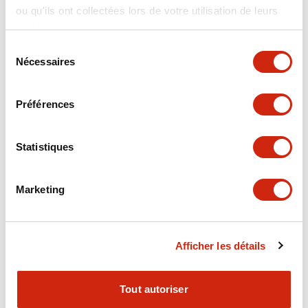
ou qu'ils ont collectées lors de votre utilisation de leurs
+
Spécifications
Tout développer
services.
Electrical Specifications
Sélection
Nécessaires
du
consentement
Electrical Specifications (coil rating)
Préférences
Mechanical Specifications
Statistiques
Marketing
Documents et fichiers
Afficher les détails
Catalogues Et Brochures
Approbations Et Normes
Tout autoriser
RH Series Power Relays