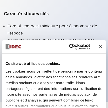
Caractéristiques clés
Format compact miniature pour économiser de
l'espace
Contacts AgCdO SPDT, DPDT, 3PDT ou 4PDT
Haute capacité de commutation (10A)
Choix de bornes enfichables ou de type PCB
Options comprenant un voyant lumineux et un
Ce site web utilise des cookies.
bouton de vérification
Les cookies nous permettent de personnaliser le contenu
Options de montage incluant montage supérieur,
et les annonces, d'offrir des fonctionnalités relatives aux
médias sociaux et d'analyser notre trafic. Nous
socle DIN ou socle de montage sur panneau
partageons également des informations sur l'utilisation de
notre site avec nos partenaires de médias sociaux, de
publicité et d'analyse, qui peuvent combiner celles-ci
avec d'autres informations que vous leur avez fournies