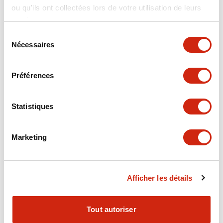
ou qu'ils ont collectées lors de votre utilisation de leurs
+
Spécifications
Tout développer
services.
Electrical Specifications
Sélection
Nécessaires
du
consentement
Electrical Specifications (coil rating)
Préférences
Mechanical Specifications
Statistiques
Marketing
Documents et fichiers
Afficher les détails
Catalogues Et Brochures
Tout autoriser
RH Series Power Relays