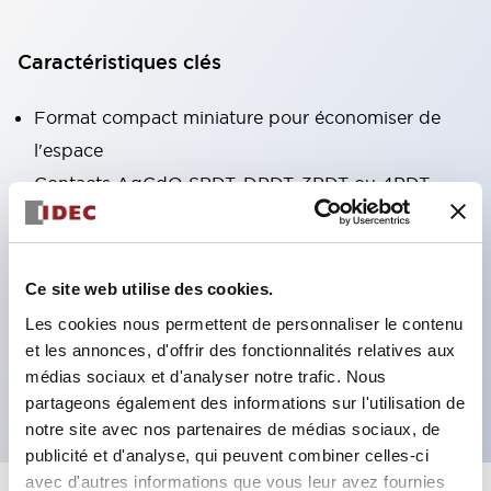
Caractéristiques clés
Format compact miniature pour économiser de
l'espace
Contacts AgCdO SPDT, DPDT, 3PDT ou 4PDT
Haute capacité de commutation (10A)
Choix de bornes enfichables ou de type PCB
Options comprenant un voyant lumineux et un
Ce site web utilise des cookies.
bouton de vérification
Les cookies nous permettent de personnaliser le contenu
Options de montage incluant montage supérieur,
et les annonces, d'offrir des fonctionnalités relatives aux
médias sociaux et d'analyser notre trafic. Nous
socle DIN ou socle de montage sur panneau
partageons également des informations sur l'utilisation de
notre site avec nos partenaires de médias sociaux, de
publicité et d'analyse, qui peuvent combiner celles-ci
avec d'autres informations que vous leur avez fournies