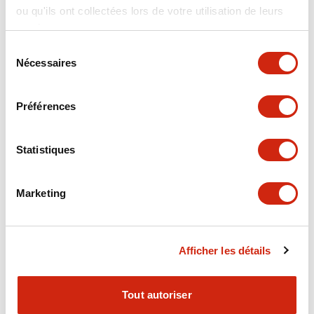
ou qu'ils ont collectées lors de votre utilisation de leurs
+
Spécifications
Tout développer
services.
Electrical Specifications
Sélection
Nécessaires
du
consentement
Electrical Specifications (coil rating)
Préférences
Mechanical Specifications
Statistiques
Marketing
Documents et fichiers
Afficher les détails
Catalogues Et Brochures
Approbations Et Normes
Tout autoriser
RH Series Power Relays