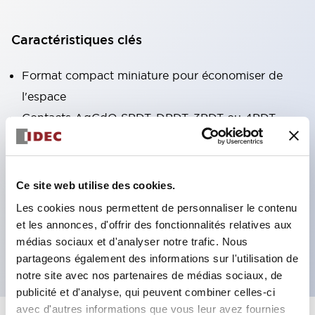
Caractéristiques clés
Format compact miniature pour économiser de
l'espace
Contacts AgCdO SPDT, DPDT, 3PDT ou 4PDT
Haute capacité de commutation (10A)
Choix de bornes enfichables ou de type PCB
Options comprenant un voyant lumineux et un
Ce site web utilise des cookies.
bouton de vérification
Les cookies nous permettent de personnaliser le contenu
Options de montage incluant montage supérieur,
et les annonces, d'offrir des fonctionnalités relatives aux
médias sociaux et d'analyser notre trafic. Nous
socle DIN ou socle de montage sur panneau
partageons également des informations sur l'utilisation de
notre site avec nos partenaires de médias sociaux, de
publicité et d'analyse, qui peuvent combiner celles-ci
avec d'autres informations que vous leur avez fournies