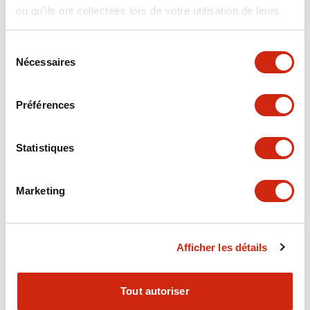
ou qu'ils ont collectées lors de votre utilisation de leurs
+
Spécifications
Tout développer
services.
Electrical Specifications
Sélection
Nécessaires
du
consentement
Electrical Specifications (coil rating)
Préférences
Mechanical Specifications
Statistiques
Marketing
Documents et fichiers
Afficher les détails
Catalogues Et Brochures
Approbations Et Normes
Tout autoriser
RH Series Power Relays