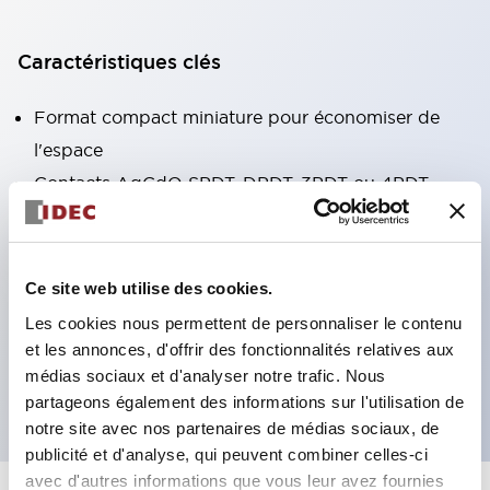
Caractéristiques clés
Format compact miniature pour économiser de
l'espace
Contacts AgCdO SPDT, DPDT, 3PDT ou 4PDT
Haute capacité de commutation (10A)
Choix de bornes enfichables ou de type PCB
Options comprenant un voyant lumineux et un
Ce site web utilise des cookies.
bouton de vérification
Les cookies nous permettent de personnaliser le contenu
Options de montage incluant montage supérieur,
et les annonces, d'offrir des fonctionnalités relatives aux
médias sociaux et d'analyser notre trafic. Nous
socle DIN ou socle de montage sur panneau
partageons également des informations sur l'utilisation de
notre site avec nos partenaires de médias sociaux, de
publicité et d'analyse, qui peuvent combiner celles-ci
avec d'autres informations que vous leur avez fournies