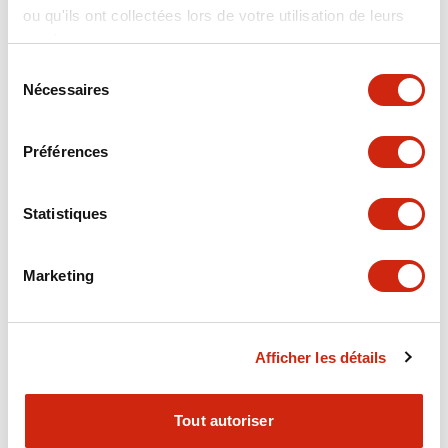
ou qu'ils ont collectées lors de votre utilisation de leurs
+
Spécifications
Tout développer
services.
Electrical Specifications
Sélection
Nécessaires
du
consentement
Electrical Specifications (coil rating)
Préférences
Mechanical Specifications
Statistiques
Marketing
Documents et fichiers
Afficher les détails
Catalogues Et Brochures
Approbations Et Normes
Tout autoriser
RH Series Power Relays